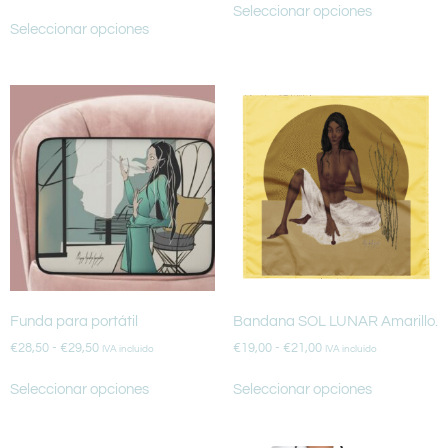
Seleccionar opciones
Seleccionar opciones
Funda para portátil
Bandana SOL LUNAR Amarillo.
€
28,50
-
€
29,50
€
19,00
-
€
21,00
IVA incluido
IVA incluido
Seleccionar opciones
Seleccionar opciones