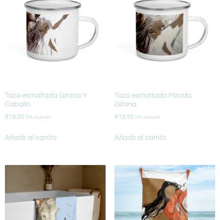
Taza esmaltada Gitana Y
Taza esmaltada Mirada
Caballo.
Gitana.
€
19,50
€
19,50
IVA incluido
IVA incluido
Añadir al carrito
Añadir al carrito