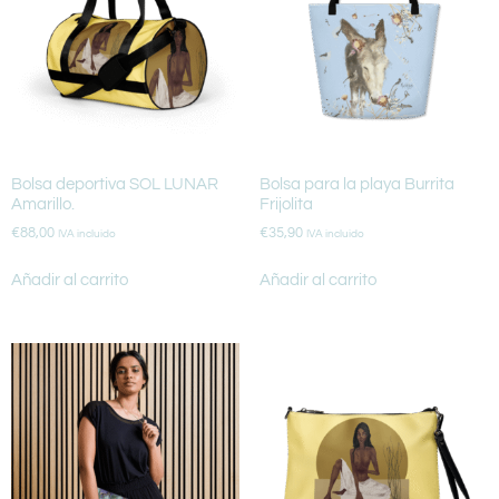
Bolsa deportiva SOL LUNAR
Bolsa para la playa Burrita
Amarillo.
Frijolita
€
88,00
€
35,90
IVA incluido
IVA incluido
Añadir al carrito
Añadir al carrito