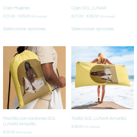
Cojín Mujeres.
Cojín SOL LUNAR
€
27,00
-
€
29,00
€
27,00
-
€
29,00
IVA incluido
IVA incluido
Seleccionar opciones
Seleccionar opciones
Mochila con cordones SOL
Toalla SOL LUNAR Amarillo.
LUNAR Amarillo.
€
38,00
IVA incluido
€
25,00
IVA incluido