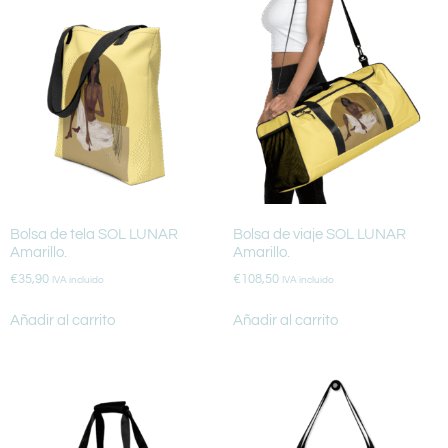
Bolsa de tela SOL LUNAR
Bolsa de viaje SOL LUNAR
Amarillo.
Amarillo.
€
35,90
€
108,50
IVA incluido
IVA incluido
Añadir al carrito
Añadir al carrito