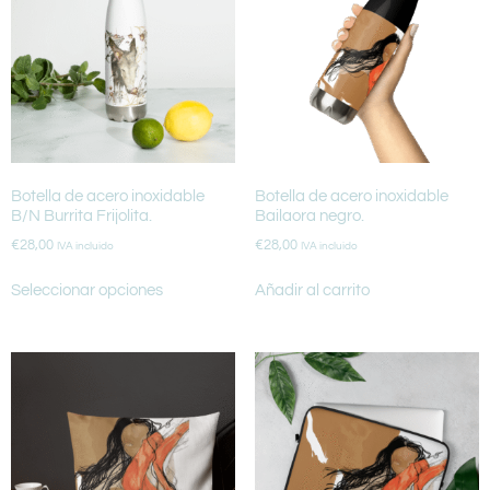
Botella de acero inoxidable
Botella de acero inoxidable
B/N Burrita Frijolita.
Bailaora negro.
€
28,00
€
28,00
IVA incluido
IVA incluido
Seleccionar opciones
Añadir al carrito