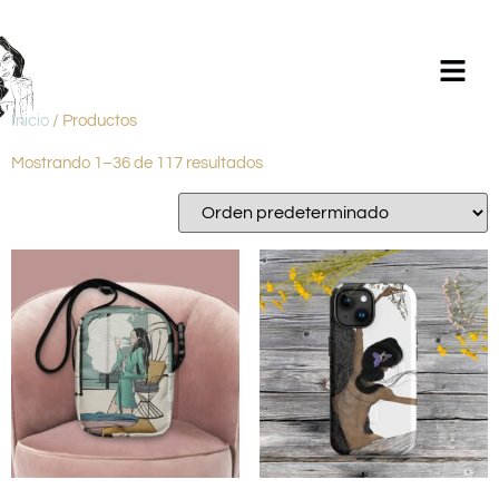
Milagros Argüelles González | BIM Revit | AutoCAD |
Formación | Ilustración holistic lifestyle | - CONTACTA -
Inicio
/ Productos
Mostrando 1–36 de 117 resultados