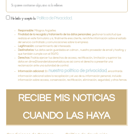
Política de Privacidad.
He leído y acepto la
Responsable:
Milagros Argüelles
Finalidad de la recogida y tratamiento de los datos personales:
gestionar la solicitud que
realizas en este formulario y si, finalmente eres cliente, remitirte información sobre el estado
del servicio contratado y comunicaciones sobre la empresa.
Legitimación:
consentimiento del interesado.
Destinatarios:
tus datos serán guardados en cdmon , nuestro proveedor de email y hosting, y
que también cumple con el RGPD.
Derechos:
Podrás ejercer tus derechos de acceso, rectificación, limitación y suprimir los
datos en dime@lavanderialavanetaalcoy.es así como el derecho a presentar una
reclamación ante una autoridad de control.
nuestra política de privacidad
Información adicional:
En
, encontrarás
información adicional sobre la recopilación y el uso de su información personal, incluida
información sobre acceso, conservación, rectificación, eliminación, seguridad, y otros temas.
RECIBE MIS NOTICIAS
CUANDO LAS HAYA