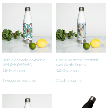
Botella de acero inoxidable
Botella de acero inoxidable
B/N ZARZAMORA.
azul Burrita Frijolita.
€
28,00
€
28,00
IVA incluido
IVA incluido
Seleccionar opciones
Añadir al carrito