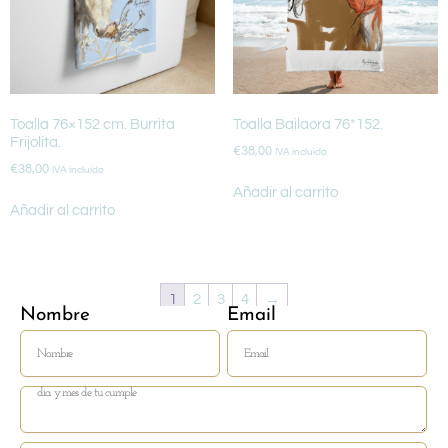
Toalla 76×152 cm. Burrita
Toalla Bailaora 76*152.
Frijolita.
€
38,00
IVA incluido
€
38,00
IVA incluido
Añadir al carrito
Añadir al carrito
1
2
3
4
→
Nombre
Email