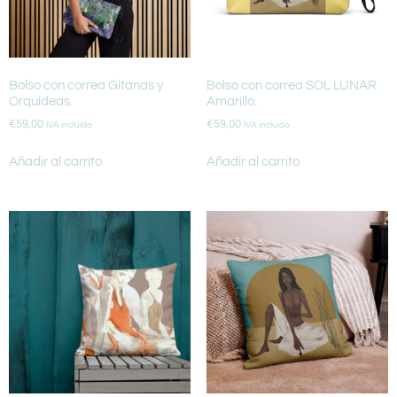
Bolso con correa Gitanas y
Bolso con correa SOL LUNAR
Orquídeas.
Amarillo.
€
59,00
€
59,00
IVA incluido
IVA incluido
Añadir al carrito
Añadir al carrito