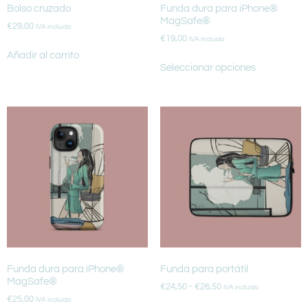
Bolso cruzado
Funda dura para iPhone®
MagSafe®
€
29,00
IVA incluido
€
19,00
IVA incluido
Añadir al carrito
Seleccionar opciones
Funda dura para iPhone®
Funda para portátil
MagSafe®
€
24,50
-
€
26,50
IVA incluido
€
25,00
IVA incluido