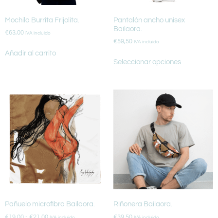
Mochila Burrita Frijolita.
Pantalón ancho unisex
Bailaora.
€
63,00
IVA incluido
€
59,50
IVA incluido
Añadir al carrito
Seleccionar opciones
Pañuelo microfibra Bailaora.
Riñonera Bailaora.
€
19,00
-
€
21,00
€
39,50
IVA incluido
IVA incluido