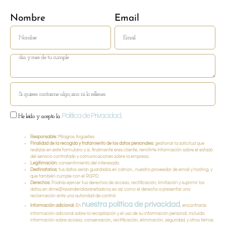
Nombre
Email
Política de Privacidad.
He leído y acepto la
Responsable:
Milagros Argüelles
Finalidad de la recogida y tratamiento de los datos personales:
gestionar la solicitud que
realizas en este formulario y si, finalmente eres cliente, remitirte información sobre el estado
del servicio contratado y comunicaciones sobre la empresa.
Legitimación:
consentimiento del interesado.
Destinatarios:
tus datos serán guardados en cdmon , nuestro proveedor de email y hosting, y
que también cumple con el RGPD.
Derechos:
Podrás ejercer tus derechos de acceso, rectificación, limitación y suprimir los
datos en dime@lavanderialavanetaalcoy.es así como el derecho a presentar una
reclamación ante una autoridad de control.
nuestra política de privacidad
Información adicional:
En
, encontrarás
información adicional sobre la recopilación y el uso de su información personal, incluida
información sobre acceso, conservación, rectificación, eliminación, seguridad, y otros temas.