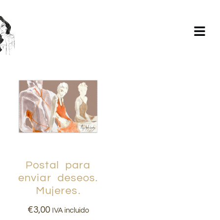
Milagros Argüelles González | BIM Revit | AutoCAD |
Formación | Ilustración holistic lifestyle | - CONTACTA -
Postal para
enviar deseos.
Mujeres.
€
3,00
IVA incluido