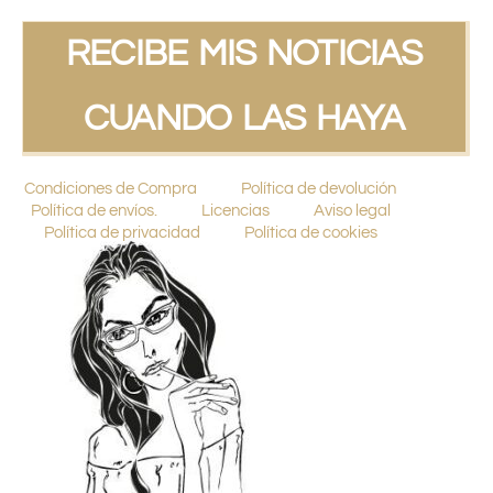
RECIBE MIS NOTICIAS
CUANDO LAS HAYA
Condiciones de Compra
Política de devolución
Política de envíos.
Licencias
Aviso legal
Política de privacidad
Política de cookies