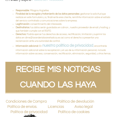
He leído y acepto la
Responsable:
Milagros Argüelles
Finalidad de la recogida y tratamiento de los datos personales:
gestionar la solicitud que
realizas en este formulario y si, finalmente eres cliente, remitirte información sobre el estado
del servicio contratado y comunicaciones sobre la empresa.
Legitimación:
consentimiento del interesado.
Destinatarios:
tus datos serán guardados en cdmon , nuestro proveedor de email y hosting, y
que también cumple con el RGPD.
Derechos:
Podrás ejercer tus derechos de acceso, rectificación, limitación y suprimir los
datos en dime@lavanderialavanetaalcoy.es así como el derecho a presentar una
reclamación ante una autoridad de control.
nuestra política de privacidad
Información adicional:
En
, encontrarás
información adicional sobre la recopilación y el uso de su información personal, incluida
información sobre acceso, conservación, rectificación, eliminación, seguridad, y otros temas.
RECIBE MIS NOTICIAS
CUANDO LAS HAYA
Condiciones de Compra
Política de devolución
Política de envíos.
Licencias
Aviso legal
Política de privacidad
Política de cookies