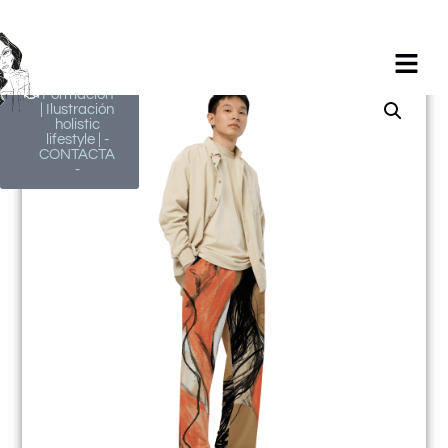
Milagros
Argüelles
González |
BIM Revit |
AutoCAD |
Formación
| Ilustración
holistic
lifestyle | -
CONTACTA
-