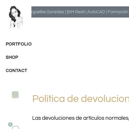
Milagros Argüelles González | BIM Revit | AutoCAD | Formación | I
PORTFOLIO
SHOP
CONTACT
Política de devolucio
Las devoluciones de artículos normales
0