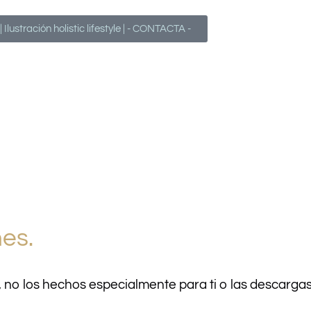
lustración holistic lifestyle | - CONTACTA -
nes.
, no los hechos especialmente para ti o las descarga