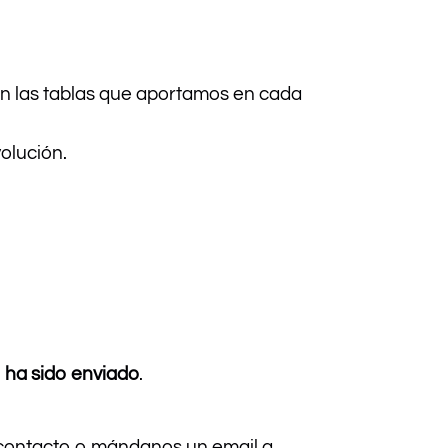
on las tablas que aportamos en cada
olución.
o ha sido enviado
.
e contacto o mándanos un email a