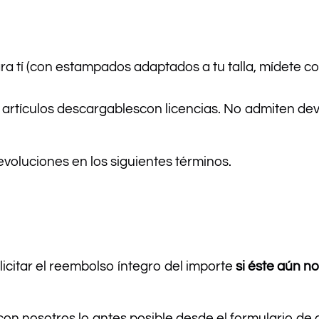
ra tí (con estampados adaptados a tu talla, mídete c
s artículos descargablescon licencias. No admiten dev
voluciones en los siguientes términos.
licitar el reembolso íntegro del importe
si éste aún n
con nosotros lo antes posible desde el formulario d