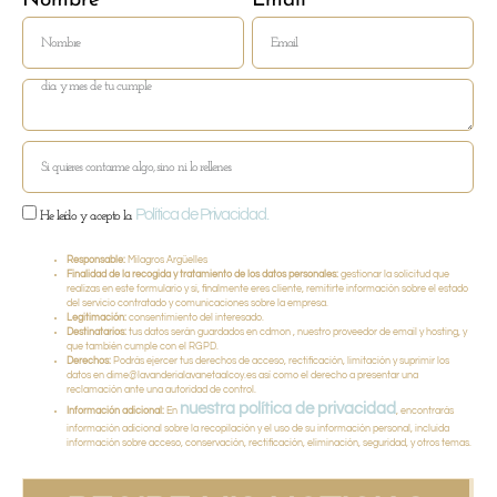
Nombre
Email
Política de Privacidad.
He leído y acepto la
Responsable:
Milagros Argüelles
Finalidad de la recogida y tratamiento de los datos personales:
gestionar la solicitud que
realizas en este formulario y si, finalmente eres cliente, remitirte información sobre el estado
del servicio contratado y comunicaciones sobre la empresa.
Legitimación:
consentimiento del interesado.
Destinatarios:
tus datos serán guardados en cdmon , nuestro proveedor de email y hosting, y
que también cumple con el RGPD.
Derechos:
Podrás ejercer tus derechos de acceso, rectificación, limitación y suprimir los
datos en dime@lavanderialavanetaalcoy.es así como el derecho a presentar una
reclamación ante una autoridad de control.
nuestra política de privacidad
Información adicional:
En
, encontrarás
información adicional sobre la recopilación y el uso de su información personal, incluida
información sobre acceso, conservación, rectificación, eliminación, seguridad, y otros temas.