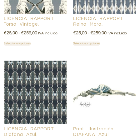
LICENCIA RAPPORT.
LICENCIA RAPPORT.
Torso Vintage.
Reina Mora.
€
25,00
-
€
259,00
€
25,00
-
€
259,00
IVA incluido
IVA incluido
Seleccionar opciones
Seleccionar opciones
LICENCIA RAPPORT.
Print. Ilustración
Diafana Azul.
DIAFANA Azul