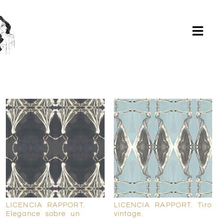
Milagros Argüelles González | BIM Revit | AutoCAD |
Formación | Ilustración holistic lifestyle | - CONTACTA -
LICENCIA RAPPORT.
LICENCIA RAPPORT. Tiro
Elegance sobre un
vintage.