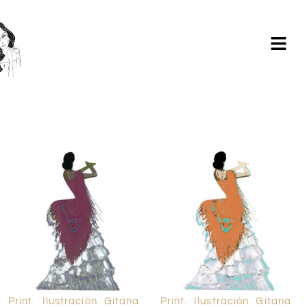
Milagros Argüelles González | BIM Revit | AutoCAD |
Formación | Ilustración holistic lifestyle | - CONTACTA -
Print. Ilustración Gitana
Print. Ilustración Gitana