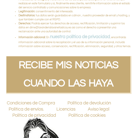
realizas en este formulario y si, finalmente eres cliente, remitirte información sobre el estado
del servicio contratado y comunicaciones sobre la empresa.
Legitimación:
consentimiento del interesado.
Destinatarios:
tus datos serán guardados en cdmon , nuestro proveedor de email y hosting, y
que también cumple con el RGPD.
Derechos:
Podrás ejercer tus derechos de acceso, rectificación, limitación y suprimir los
datos en dime@lavanderialavanetaalcoy.es así como el derecho a presentar una
reclamación ante una autoridad de control.
nuestra política de privacidad
Información adicional:
En
, encontrarás
información adicional sobre la recopilación y el uso de su información personal, incluida
información sobre acceso, conservación, rectificación, eliminación, seguridad, y otros temas.
RECIBE MIS NOTICIAS
CUANDO LAS HAYA
Condiciones de Compra
Política de devolución
Política de envíos.
Licencias
Aviso legal
Política de privacidad
Política de cookies