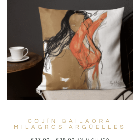
COJÍN BAILAORA
MILAGROS ARGÜELLES
€
27,00
-
€
29,00