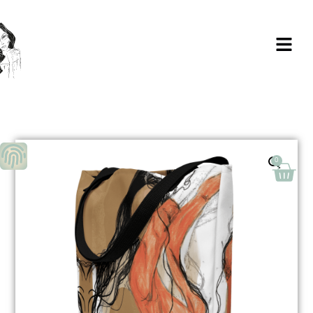
Milagros Argüelles González | BIM Revit
| AutoCAD | Formación | Ilustración
holistic lifestyle | - CONTACTA -
0