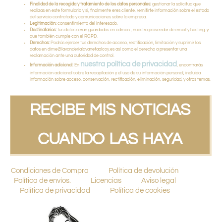
Finalidad de la recogida y tratamiento de los datos personales:
gestionar la solicitud que
realizas en este formulario y si, finalmente eres cliente, remitirte información sobre el estado
del servicio contratado y comunicaciones sobre la empresa.
Legitimación:
consentimiento del interesado.
Destinatarios:
tus datos serán guardados en cdmon , nuestro proveedor de email y hosting, y
que también cumple con el RGPD.
Derechos:
Podrás ejercer tus derechos de acceso, rectificación, limitación y suprimir los
datos en dime@lavanderialavanetaalcoy.es así como el derecho a presentar una
reclamación ante una autoridad de control.
nuestra política de privacidad
Información adicional:
En
, encontrarás
información adicional sobre la recopilación y el uso de su información personal, incluida
información sobre acceso, conservación, rectificación, eliminación, seguridad, y otros temas.
RECIBE MIS NOTICIAS
CUANDO LAS HAYA
Condiciones de Compra
Política de devolución
Política de envíos.
Licencias
Aviso legal
Política de privacidad
Política de cookies