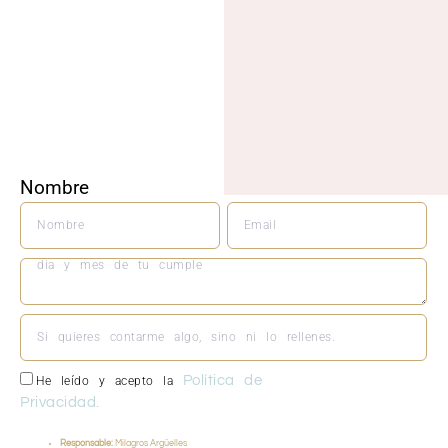
M
DEL
Nombre
Email
Política de
He leído y acepto la
Privacidad.
Responsable:
Milagros Argüelles