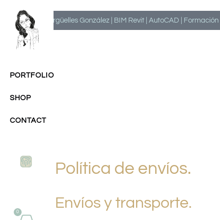
Milagros Argüelles González | BIM Revit | AutoCAD | Formación | I
PORTFOLIO
SHOP
CONTACT
Política de envíos.
Envíos y transporte.
0