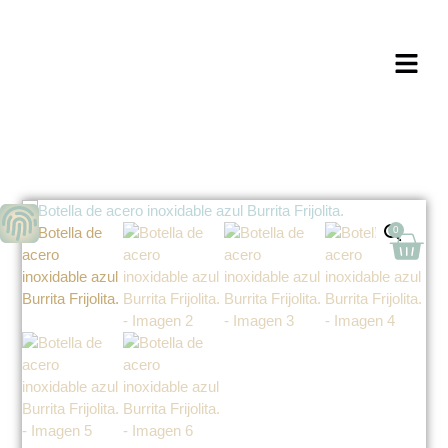
Milagros Argüelles González | BIM Revit
| AutoCAD | Formación | Ilustración
holistic lifestyle | - CONTACTA -
0