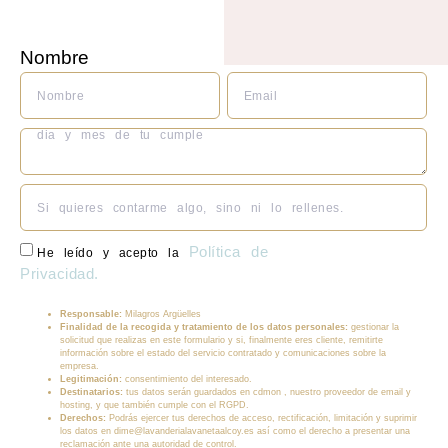
M
DEL
Nombre
Email
Política de
He leído y acepto la
Privacidad.
Responsable:
Milagros Argüelles
Finalidad de la recogida y tratamiento de los datos personales:
gestionar la
solicitud que realizas en este formulario y si, finalmente eres cliente, remitirte
información sobre el estado del servicio contratado y comunicaciones sobre la
empresa.
Legitimación:
consentimiento del interesado.
Destinatarios:
tus datos serán guardados en cdmon , nuestro proveedor de email y
hosting, y que también cumple con el RGPD.
Derechos:
Podrás ejercer tus derechos de acceso, rectificación, limitación y suprimir
los datos en dime@lavanderialavanetaalcoy.es así como el derecho a presentar una
reclamación ante una autoridad de control.