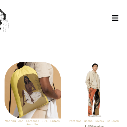
Milagros Argüelles González | BIM Revit | AutoCAD |
Formación | Ilustración holistic lifestyle | - CONTACTA -
Mochila con cordones SOL LUNAR
Pantalón ancho unisex Bailaora.
Amarillo.
€
59,50
IVA incluido