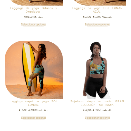
Leggings de yoga Gitanas y
Leggings de yoga SOL LUNAR
Orquídeas.
AZUL.
€
59,50
€
59,90
-
€
63,90
IVA incluido
IVA incluido
Seleccionar opciones
Seleccionar opciones
Leggings capri de yoga SOL
Sujetador deportivo ancho GRAN
LUNAR.
SUJECIÓN sol lunar.
€
55,90
-
€
59,00
€
59,00
-
€
63,50
IVA incluido
IVA incluido
Seleccionar opciones
Seleccionar opciones