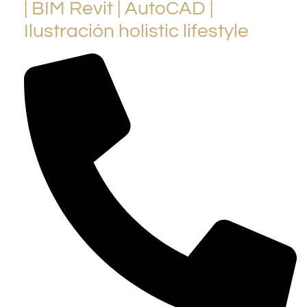
| BIM Revit | AutoCAD |
Ilustración holistic lifestyle