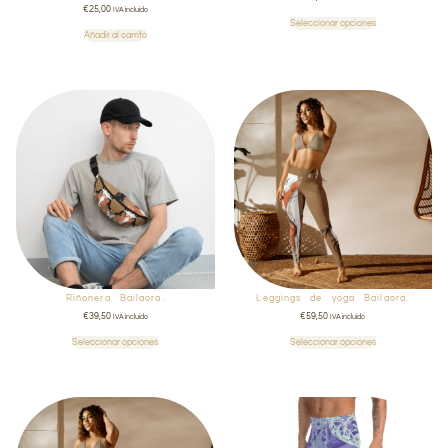
€
25,00
IVA incluido
Seleccionar opciones
Añadir al carrito
Riñonera Bailaora.
Leggings de yoga Bailaora.
€
39,50
€
59,50
IVA incluido
IVA incluido
Seleccionar opciones
Seleccionar opciones