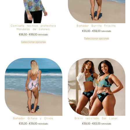
Camiseta técnica protectora
Bañador Burrita Frijolita.
Mandalas de colores.
€
55,00
-
€
59,00
IVA incluido
€
66,50
-
€
69,00
IVA incluido
Seleccionar opciones
Seleccionar opciones
Bañador Gitana y Olivos.
Bikini reciclado Sol Lunar.
€
55,00
-
€
59,00
€
59,00
-
€
63,00
IVA incluido
IVA incluido