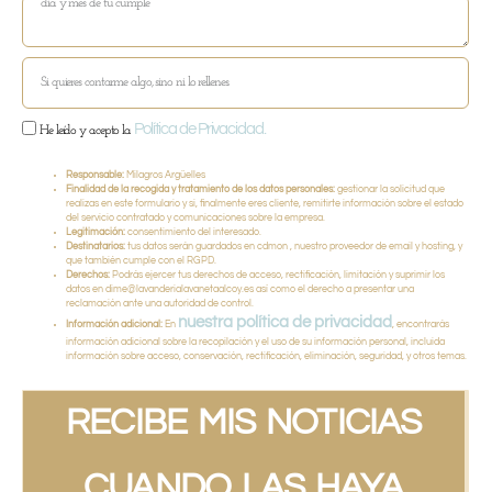
Política de Privacidad.
He leído y acepto la
Responsable:
Milagros Argüelles
Finalidad de la recogida y tratamiento de los datos personales:
gestionar la solicitud que
realizas en este formulario y si, finalmente eres cliente, remitirte información sobre el estado
del servicio contratado y comunicaciones sobre la empresa.
Legitimación:
consentimiento del interesado.
Destinatarios:
tus datos serán guardados en cdmon , nuestro proveedor de email y hosting, y
que también cumple con el RGPD.
Derechos:
Podrás ejercer tus derechos de acceso, rectificación, limitación y suprimir los
datos en dime@lavanderialavanetaalcoy.es así como el derecho a presentar una
reclamación ante una autoridad de control.
nuestra política de privacidad
Información adicional:
En
, encontrarás
información adicional sobre la recopilación y el uso de su información personal, incluida
información sobre acceso, conservación, rectificación, eliminación, seguridad, y otros temas.
RECIBE MIS NOTICIAS
CUANDO LAS HAYA