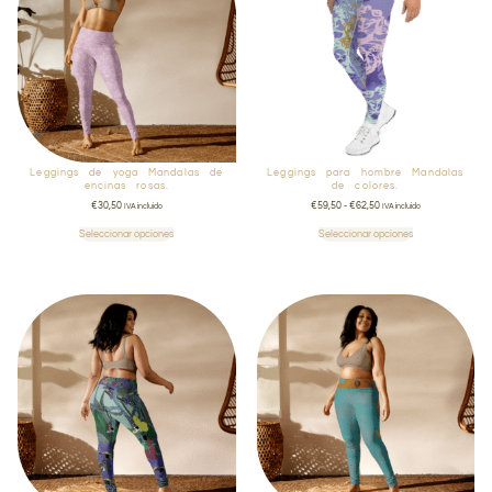
Leggings de yoga Mandalas de
Leggings para hombre Mandalas
encinas rosas.
de colores.
€
30,50
€
59,50
-
€
62,50
IVA incluido
IVA incluido
Seleccionar opciones
Seleccionar opciones