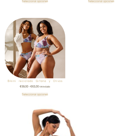
Seleccionar opciones
Seleccionar opciones
Bikini reciclado Gitana y Olivos
€
59,00
-
€
63,00
IVA incluido
Seleccionar opciones