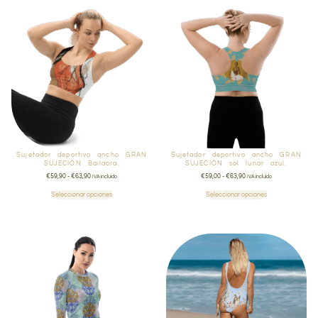
Sujetador deportivo ancho GRAN
Sujetador deportivo ancho GRAN
SUJECIÓN Bailaora.
SUJECIÓN sol lunar azul.
€
59,90
-
€
63,90
€
59,00
-
€
63,90
IVA incluido
IVA incluido
Seleccionar opciones
Seleccionar opciones