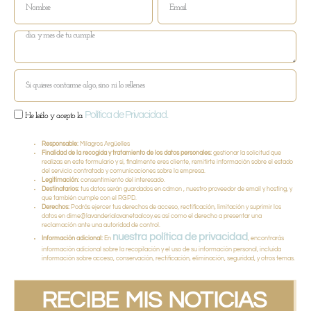
Política de Privacidad.
He leído y acepto la
Responsable:
Milagros Argüelles
Finalidad de la recogida y tratamiento de los datos personales:
gestionar la solicitud que
realizas en este formulario y si, finalmente eres cliente, remitirte información sobre el estado
del servicio contratado y comunicaciones sobre la empresa.
Legitimación:
consentimiento del interesado.
Destinatarios:
tus datos serán guardados en cdmon , nuestro proveedor de email y hosting, y
que también cumple con el RGPD.
Derechos:
Podrás ejercer tus derechos de acceso, rectificación, limitación y suprimir los
datos en dime@lavanderialavanetaalcoy.es así como el derecho a presentar una
reclamación ante una autoridad de control.
nuestra política de privacidad
Información adicional:
En
, encontrarás
información adicional sobre la recopilación y el uso de su información personal, incluida
información sobre acceso, conservación, rectificación, eliminación, seguridad, y otros temas.
RECIBE MIS NOTICIAS