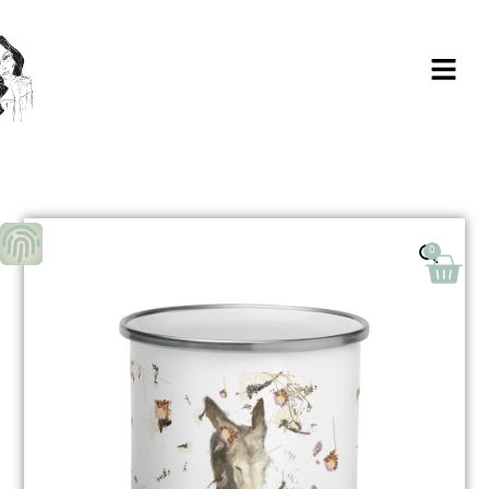
Milagros Argüelles González | BIM Revit
| AutoCAD | Formación | Ilustración
holistic lifestyle | - CONTACTA -
0