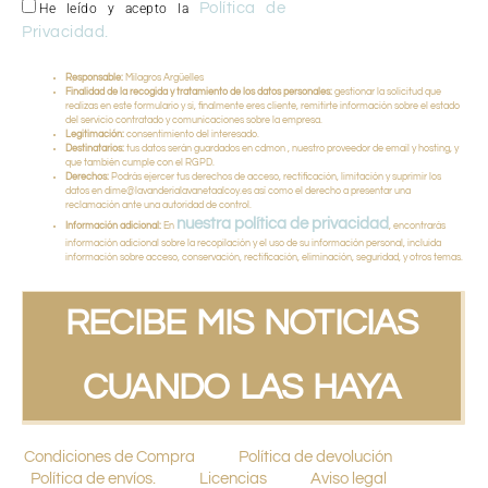
Política de
He leído y acepto la
Privacidad.
Responsable:
Milagros Argüelles
Finalidad de la recogida y tratamiento de los datos personales:
gestionar la solicitud que
realizas en este formulario y si, finalmente eres cliente, remitirte información sobre el estado
del servicio contratado y comunicaciones sobre la empresa.
Legitimación:
consentimiento del interesado.
Destinatarios:
tus datos serán guardados en cdmon , nuestro proveedor de email y hosting, y
que también cumple con el RGPD.
Derechos:
Podrás ejercer tus derechos de acceso, rectificación, limitación y suprimir los
datos en dime@lavanderialavanetaalcoy.es así como el derecho a presentar una
reclamación ante una autoridad de control.
nuestra política de privacidad
Información adicional:
En
, encontrarás
información adicional sobre la recopilación y el uso de su información personal, incluida
información sobre acceso, conservación, rectificación, eliminación, seguridad, y otros temas.
RECIBE MIS NOTICIAS
CUANDO LAS HAYA
Condiciones de Compra
Política de devolución
Política de envíos.
Licencias
Aviso legal