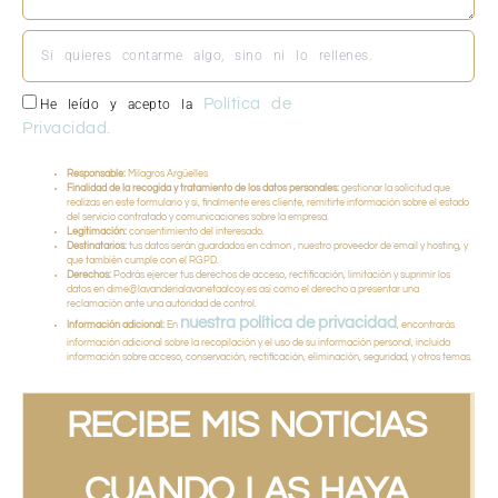
Política de
He leído y acepto la
Privacidad.
Responsable:
Milagros Argüelles
Finalidad de la recogida y tratamiento de los datos personales:
gestionar la solicitud que
realizas en este formulario y si, finalmente eres cliente, remitirte información sobre el estado
del servicio contratado y comunicaciones sobre la empresa.
Legitimación:
consentimiento del interesado.
Destinatarios:
tus datos serán guardados en cdmon , nuestro proveedor de email y hosting, y
que también cumple con el RGPD.
Derechos:
Podrás ejercer tus derechos de acceso, rectificación, limitación y suprimir los
datos en dime@lavanderialavanetaalcoy.es así como el derecho a presentar una
reclamación ante una autoridad de control.
nuestra política de privacidad
Información adicional:
En
, encontrarás
información adicional sobre la recopilación y el uso de su información personal, incluida
información sobre acceso, conservación, rectificación, eliminación, seguridad, y otros temas.
RECIBE MIS NOTICIAS
CUANDO LAS HAYA