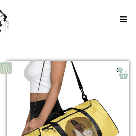
Milagros Argüelles González | BIM Revit
| AutoCAD | Formación | Ilustración
holistic lifestyle | - CONTACTA -
0