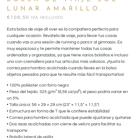
LUNAR AMARILLO.
€
108,50
IVA INCLUIDO
Esta bolsa de viaje all over es la compañera perfecta para
cualquier ocasión: llévatela de viaje, para llevar tus cosas
cuando vas a una sesión de running o para ir al gimnasio. Es
muy espaciosa y te permite mantener todas tus cosas
ordenadas y organizadas, ya que tiene varios bolsillos e incluso
uno con cremallera para tus artículos más valiosos. ¡Ajusta la
correa para hombro acolchada cuando lleves en la bolsa
objetos pesados para que te resulte más fácil transportarlos!
• 100% poliéster con forro negro
• Peso del tejido: 325 g/m² (9,56 oz/yd²), el peso podría variar en
un 5%
• Talla única: 56 × 29 × 29 cm (23″ × 11,5″ × 11,5″)
• Estructura en forma de T que le confiere estabilidad
• Correa para hombro acolchada que puede ajustarse y quitarse
• Dos asas acolchadas con cierre de velcro para facilitar su
transporte
• Bolsillo lateral de rejilla