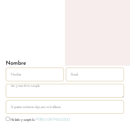
LO
BL
M
DEL
Nombre
Email
Política de Privacidad.
He leído y acepto la