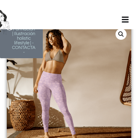
Milagros
Argüelles
González |
BIM Revit |
AutoCAD |
Formación
| Ilustración
holistic
lifestyle | -
CONTACTA
-