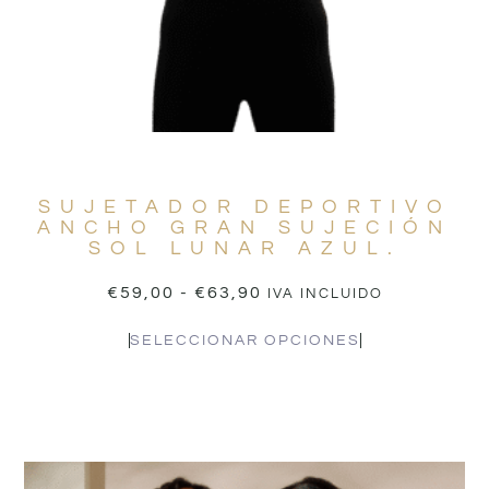
SUJETADOR DEPORTIVO
ANCHO GRAN SUJECIÓN
SOL LUNAR AZUL.
€
59,00
-
€
63,90
IVA INCLUIDO
SELECCIONAR OPCIONES