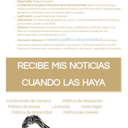
Responsable:
Milagros Argüelles
Finalidad de la recogida y tratamiento de los datos personales:
gestionar la solicitud que
realizas en este formulario y si, finalmente eres cliente, remitirte información sobre el estado
del servicio contratado y comunicaciones sobre la empresa.
Legitimación:
consentimiento del interesado.
Destinatarios:
tus datos serán guardados en cdmon , nuestro proveedor de email y hosting, y
que también cumple con el RGPD.
Derechos:
Podrás ejercer tus derechos de acceso, rectificación, limitación y suprimir los
datos en dime@lavanderialavanetaalcoy.es así como el derecho a presentar una
reclamación ante una autoridad de control.
nuestra política de privacidad
Información adicional:
En
, encontrarás
información adicional sobre la recopilación y el uso de su información personal, incluida
información sobre acceso, conservación, rectificación, eliminación, seguridad, y otros temas.
RECIBE MIS NOTICIAS
CUANDO LAS HAYA
Condiciones de Compra
Política de devolución
Política de envíos.
Licencias
Aviso legal
Política de privacidad
Política de cookies