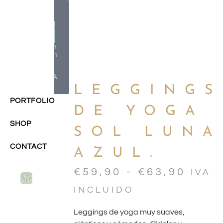
Milagros
Argüelles
González |
BIM Revit |
AutoCAD |
Formación
| Ilustración
holistic
lifestyle | -
CONTACTA
-
LEGGINGS
PORTFOLIO
DE YOGA
SHOP
SOL LUNA
CONTACT
AZUL.
€
59,90
-
€
63,90
IVA
INCLUIDO
Leggings de yoga muy suaves,