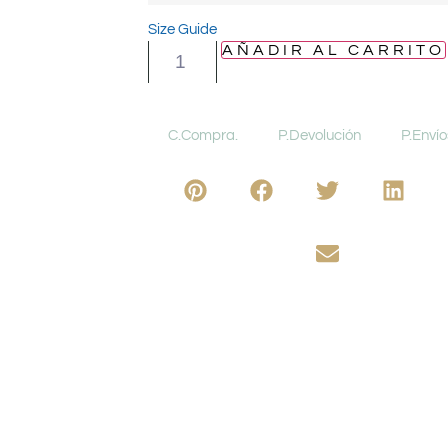
Size Guide
AÑADIR AL CARRITO
C.Compra.
P.Devolución
P.Envío