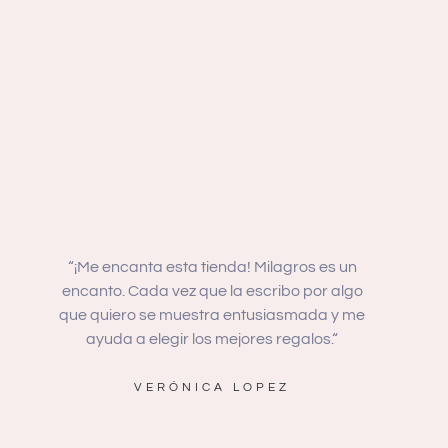
“¡Me encanta esta tienda! Milagros es un
“Es muy
encanto. Cada vez que la escribo por algo
que me an
que quiero se muestra entusiasmada y me
¡Sus p
ayuda a elegir los mejores regalos.“
sostenib
VERÓNICA LOPEZ