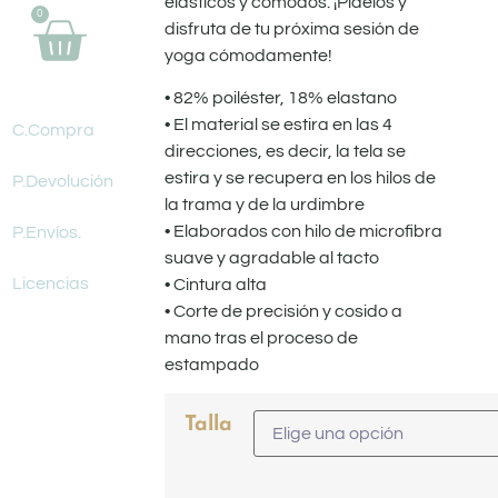
elásticos y cómodos. ¡Pídelos y
0
disfruta de tu próxima sesión de
yoga cómodamente!
• 82% poiléster, 18% elastano
• El material se estira en las 4
C.Compra
direcciones, es decir, la tela se
estira y se recupera en los hilos de
P.Devolución
la trama y de la urdimbre
• Elaborados con hilo de microfibra
P.Envíos.
suave y agradable al tacto
Licencias
• Cintura alta
• Corte de precisión y cosido a
mano tras el proceso de
estampado
Talla