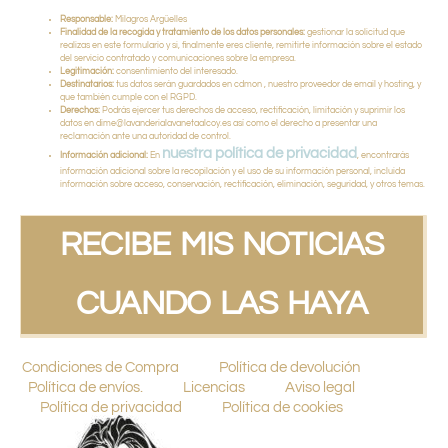
Responsable:
Milagros Argüelles
Finalidad de la recogida y tratamiento de los datos personales:
gestionar la solicitud que
realizas en este formulario y si, finalmente eres cliente, remitirte información sobre el estado
del servicio contratado y comunicaciones sobre la empresa.
Legitimación:
consentimiento del interesado.
Destinatarios:
tus datos serán guardados en cdmon , nuestro proveedor de email y hosting, y
que también cumple con el RGPD.
Derechos:
Podrás ejercer tus derechos de acceso, rectificación, limitación y suprimir los
datos en dime@lavanderialavanetaalcoy.es así como el derecho a presentar una
reclamación ante una autoridad de control.
nuestra política de privacidad
Información adicional:
En
, encontrarás
información adicional sobre la recopilación y el uso de su información personal, incluida
información sobre acceso, conservación, rectificación, eliminación, seguridad, y otros temas.
RECIBE MIS NOTICIAS
CUANDO LAS HAYA
Condiciones de Compra
Política de devolución
Política de envíos.
Licencias
Aviso legal
Política de privacidad
Política de cookies