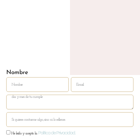
SO
VERÓ
SA
LO
BL
M
DEL
Nombre
Email
Política de Privacidad.
He leído y acepto la