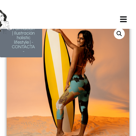
Milagros
Argüelles
González |
BIM Revit |
AutoCAD |
Formación
| Ilustración
holistic
lifestyle | -
CONTACTA
-