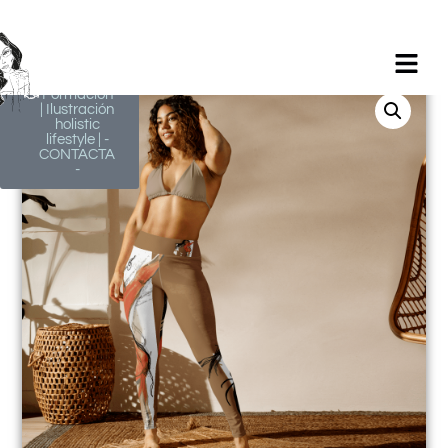
Milagros
Argüelles
González |
BIM Revit |
AutoCAD |
Formación
| Ilustración
holistic
lifestyle | -
CONTACTA
-