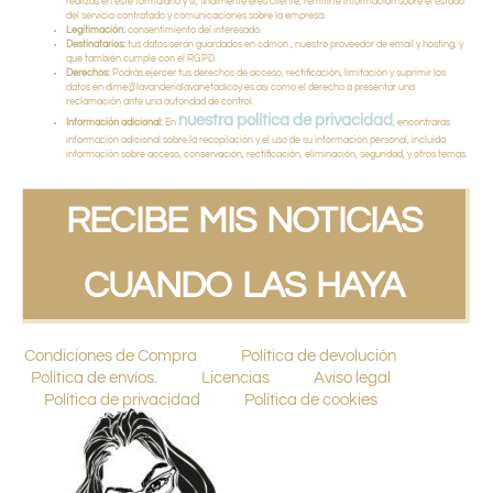
realizas en este formulario y si, finalmente eres cliente, remitirte información sobre el estado
del servicio contratado y comunicaciones sobre la empresa.
Legitimación:
consentimiento del interesado.
Destinatarios:
tus datos serán guardados en cdmon , nuestro proveedor de email y hosting, y
que también cumple con el RGPD.
Derechos:
Podrás ejercer tus derechos de acceso, rectificación, limitación y suprimir los
datos en dime@lavanderialavanetaalcoy.es así como el derecho a presentar una
reclamación ante una autoridad de control.
nuestra política de privacidad
Información adicional:
En
, encontrarás
información adicional sobre la recopilación y el uso de su información personal, incluida
información sobre acceso, conservación, rectificación, eliminación, seguridad, y otros temas.
RECIBE MIS NOTICIAS
CUANDO LAS HAYA
Condiciones de Compra
Política de devolución
Política de envíos.
Licencias
Aviso legal
Política de privacidad
Política de cookies