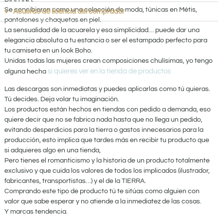
Se concibieron como una colección de moda, túnicas en Métis,
Acuerdo de licencia del comprador
pantalones y chaquetas en piel.
La sensualidad de la acuarela y esa simplicidad… puede dar una
elegancia absoluta a tu estancia o ser el estampado perfecto para
tu camiseta en un look Boho.
Unidas todas las mujeres crean composiciones chulísimas, yo tengo
si quieres ver en la tienda de productos
alguna hecha
Las descargas son inmediatas y puedes aplicarlas como tú quieras.
Tú decides. Deja volar tu imaginación.
Los productos están hechos en tiendas con pedido a demanda, eso
quiere decir que no se fabrica nada hasta que no llega un pedido,
evitando desperdicios para la tierra o gastos innecesarios para la
producción, esto implica que tardes más en recibir tu producto que
si adquieres algo en una tienda,
Pero tienes el romanticismo y la historia de un producto totalmente
exclusivo y que cuida los valores de todos los implicados (ilustrador,
fabricantes, transportistas…) y el de la TIERRA.
Comprando este tipo de producto tú te sitúas como alguien con
valor que sabe esperar y no atiende a la inmediatez de las cosas.
Y marcas tendencia.