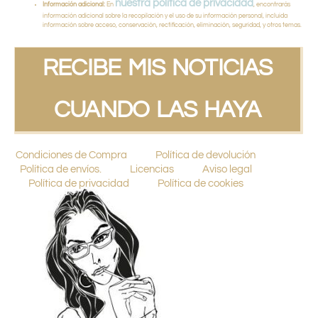
nuestra política de privacidad
Información adicional:
En
, encontrarás
información adicional sobre la recopilación y el uso de su información personal, incluida
información sobre acceso, conservación, rectificación, eliminación, seguridad, y otros temas.
RECIBE MIS NOTICIAS
CUANDO LAS HAYA
Condiciones de Compra
Política de devolución
Política de envíos.
Licencias
Aviso legal
Política de privacidad
Política de cookies