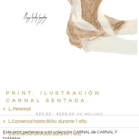
PRINT. ILUSTRACIÓN
CARNAL SENTADA.
L. Personal
€
25,00
-
€
259,00
IVA INCLUIDO
L.Comercial hasta 800u. durante 1 año.
Este print pertenece a mi colección CARNAL de CARNAL Y
L.Comercial Ilimitada durante 1 año.
DIÁFANA.