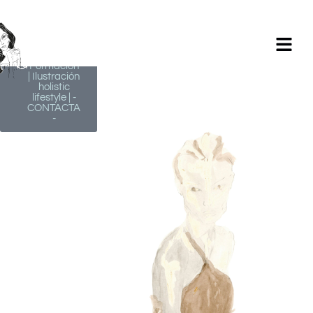
Milagros
Argüelles
González |
BIM Revit |
AutoCAD |
Formación
| Ilustración
holistic
lifestyle | -
CONTACTA
-