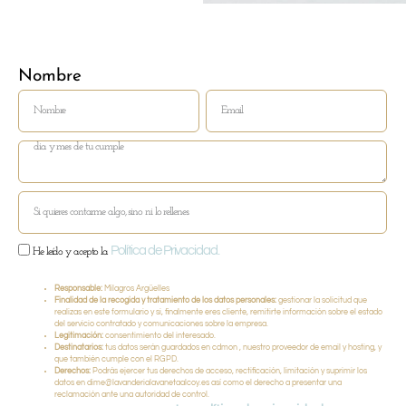
Nombre
Email
Política de Privacidad.
He leído y acepto la
Responsable:
Milagros Argüelles
Finalidad de la recogida y tratamiento de los datos personales:
gestionar la solicitud que
realizas en este formulario y si, finalmente eres cliente, remitirte información sobre el estado
del servicio contratado y comunicaciones sobre la empresa.
Legitimación:
consentimiento del interesado.
Destinatarios:
tus datos serán guardados en cdmon , nuestro proveedor de email y hosting, y
que también cumple con el RGPD.
Derechos:
Podrás ejercer tus derechos de acceso, rectificación, limitación y suprimir los
datos en dime@lavanderialavanetaalcoy.es así como el derecho a presentar una
reclamación ante una autoridad de control.