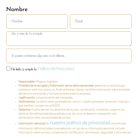
Nombre
Email
Política de Privacidad.
He leído y acepto la
Responsable:
Milagros Argüelles
Finalidad de la recogida y tratamiento de los datos personales:
gestionar la solicitud que
realizas en este formulario y si, finalmente eres cliente, remitirte información sobre el estado
del servicio contratado y comunicaciones sobre la empresa.
Legitimación:
consentimiento del interesado.
Destinatarios:
tus datos serán guardados en cdmon , nuestro proveedor de email y hosting, y
que también cumple con el RGPD.
Derechos:
Podrás ejercer tus derechos de acceso, rectificación, limitación y suprimir los
datos en dime@lavanderialavanetaalcoy.es así como el derecho a presentar una
reclamación ante una autoridad de control.
nuestra política de privacidad
Información adicional:
En
, encontrarás
información adicional sobre la recopilación y el uso de su información personal, incluida
información sobre acceso, conservación, rectificación, eliminación, seguridad, y otros temas.