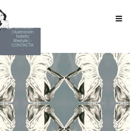
Milagros
Argüelles
González |
BIM Revit |
AutoCAD |
Formación
| Ilustración
holistic
lifestyle | -
CONTACTA
-