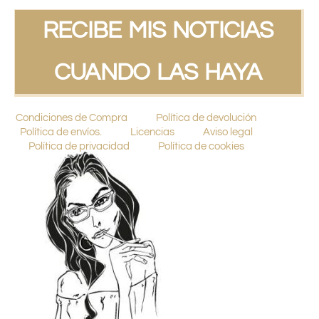
RECIBE MIS NOTICIAS
CUANDO LAS HAYA
Condiciones de Compra
Política de devolución
Política de envíos.
Licencias
Aviso legal
Política de privacidad
Política de cookies