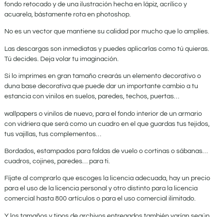
fondo retocado y de una ilustración hecha en lápiz, acrílico y
acuarela, bástamente rota en photoshop.
No es un vector que mantiene su calidad por mucho que lo amplíes.
Las descargas son inmediatas y puedes aplicarlas como tú quieras.
Tú decides. Deja volar tu imaginación.
Si lo imprimes en gran tamaño crearás un elemento decorativo o
duna base decorativa que puede dar un importante cambio a tu
estancia con vinilos en suelos, paredes, techos, puertas…
wallpapers o vinilos de nuevo, para el fondo interior de un armario
con vidriera que será como un cuadro en el que guardas tus tejidos,
tus vajillas, tus complementos…
Bordados, estampados para faldas de vuelo o cortinas o sábanas…
cuadros, cojines, paredes… para ti.
Fíjate al comprarlo que escoges la licencia adecuada, hay un precio
para el uso de la licencia personal y otro distinto para la licencia
comercial hasta 800 artículos o para el uso comercial ilimitado.
Y los tamaños y tipos de archivos entregados también varían según