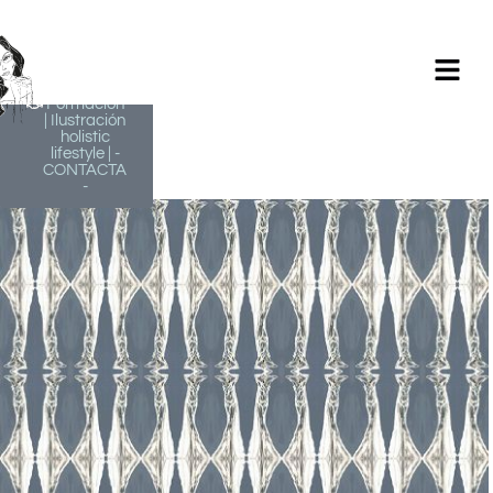
Milagros
Argüelles
González |
BIM Revit |
AutoCAD |
Formación
| Ilustración
holistic
lifestyle | -
CONTACTA
-