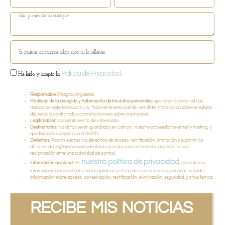
Política de Privacidad.
He leído y acepto la
Responsable:
Milagros Argüelles
Finalidad de la recogida y tratamiento de los datos personales:
gestionar la solicitud que
realizas en este formulario y si, finalmente eres cliente, remitirte información sobre el estado
del servicio contratado y comunicaciones sobre la empresa.
Legitimación:
consentimiento del interesado.
Destinatarios:
tus datos serán guardados en cdmon , nuestro proveedor de email y hosting, y
que también cumple con el RGPD.
Derechos:
Podrás ejercer tus derechos de acceso, rectificación, limitación y suprimir los
datos en dime@lavanderialavanetaalcoy.es así como el derecho a presentar una
reclamación ante una autoridad de control.
nuestra política de privacidad
Información adicional:
En
, encontrarás
información adicional sobre la recopilación y el uso de su información personal, incluida
información sobre acceso, conservación, rectificación, eliminación, seguridad, y otros temas.
RECIBE MIS NOTICIAS