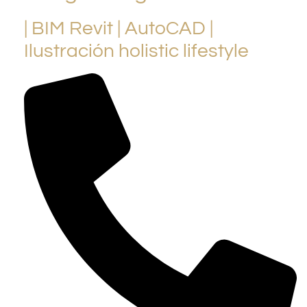
| BIM Revit | AutoCAD |
Ilustración holistic lifestyle