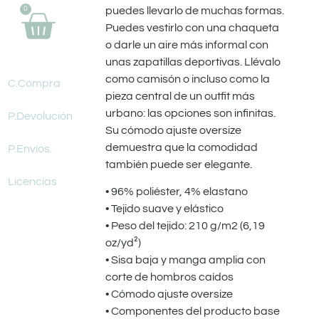
puedes llevarlo de muchas formas.
0
Puedes vestirlo con una chaqueta
o darle un aire más informal con
unas zapatillas deportivas. Llévalo
como camisón o incluso como la
C.Compra
pieza central de un outfit más
urbano: las opciones son infinitas.
P.Devolución
Su cómodo ajuste oversize
demuestra que la comodidad
P.Envíos.
también puede ser elegante.
Licencias
• 96% poliéster, 4% elastano
• Tejido suave y elástico
• Peso del tejido: 210 g/m2 (6,19
oz/yd²)
• Sisa baja y manga amplia con
corte de hombros caídos
• Cómodo ajuste oversize
• Componentes del producto base