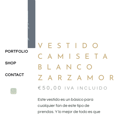
Milagros
Argüelles
González |
BIM Revit |
AutoCAD |
Formación
| Ilustración
holistic
lifestyle | -
CONTACTA
-
VESTIDO
PORTFOLIO
CAMISETA
SHOP
BLANCO
CONTACT
ZARZAMO
€
50,00
IVA INCLUIDO
Este vestido es un básico para
cualquier fan de este tipo de
prendas. Y lo mejor de todo es que