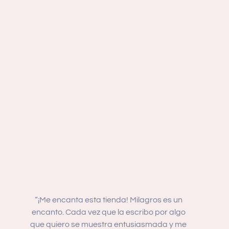
“¡Me encanta esta tienda! Milagros es un
“Es muy
encanto. Cada vez que la escribo por algo
que me an
que quiero se muestra entusiasmada y me
¡Sus p