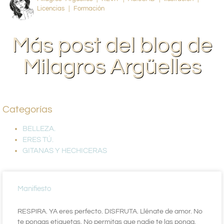
Licencias | Formación
Más post del blog de
Milagros Argüelles
Categorías
BELLEZA.
ERES TÚ.
GITANAS Y HECHICERAS
Manifiesto
RESPIRA. YA eres perfecto. DISFRUTA. Llénate de amor. No
te pongas etiquetas. No permitas que nadie te las ponga.