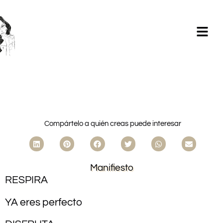
Milagros Argüelles González | BIM Revit | AutoCAD |
Formación | Ilustración holistic lifestyle | - CONTACTA -
Compártelo a quién creas puede interesar
Manifiesto
RESPIRA
YA eres perfecto