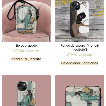
Bolso cruzado
Funda dura para iPhone®
MagSafe®
€
29,00
IVA incluido
€
19,00
IVA incluido
Añadir al carrito
Seleccionar opciones