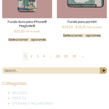
Funda dura para iPhone®
Funda para portátil
MagSafe®
€
24,50
-
€
26,50
IVA incluido
€
25,00
IVA incluido
Seleccionar opciones
Seleccionar opciones
1
2
3
4
…
28
29
30
→
Categorías
BELLEZA.
ERES TÚ.
GITANAS Y HECHICERAS