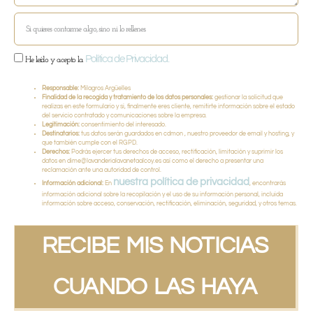
Política de Privacidad.
He leído y acepto la
Responsable:
Milagros Argüelles
Finalidad de la recogida y tratamiento de los datos personales:
gestionar la solicitud que
realizas en este formulario y si, finalmente eres cliente, remitirte información sobre el estado
del servicio contratado y comunicaciones sobre la empresa.
Legitimación:
consentimiento del interesado.
Destinatarios:
tus datos serán guardados en cdmon , nuestro proveedor de email y hosting, y
que también cumple con el RGPD.
Derechos:
Podrás ejercer tus derechos de acceso, rectificación, limitación y suprimir los
datos en dime@lavanderialavanetaalcoy.es así como el derecho a presentar una
reclamación ante una autoridad de control.
nuestra política de privacidad
Información adicional:
En
, encontrarás
información adicional sobre la recopilación y el uso de su información personal, incluida
información sobre acceso, conservación, rectificación, eliminación, seguridad, y otros temas.
RECIBE MIS NOTICIAS
CUANDO LAS HAYA