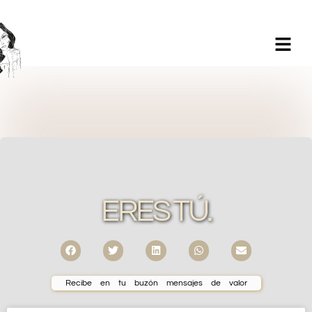
Milagros Argüelles González | BIM Revit | AutoCAD |
Formación | Ilustración holistic lifestyle | - CONTACTA -
ERES TÚ.
Recibe en tu buzón mensajes de valor