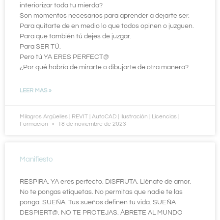
interiorizar toda tu mierda?
Son momentos necesarios para aprender a dejarte ser.
Para quitarte de en medio lo que todos opinen o juzguen.
Para que también tú dejes de juzgar.
Para SER TÚ.
Pero tú YA ERES PERFECT@
¿Por qué habría de mirarte o dibujarte de otra manera?
LEER MAS »
Milagros Argüelles | REVIT | AutoCAD | Ilustración | Licencias |
Formación
18 de noviembre de 2023
Manifiesto
RESPIRA. YA eres perfecto. DISFRUTA. Llénate de amor.
No te pongas etiquetas. No permitas que nadie te las
ponga. SUEÑA. Tus sueños definen tu vida. SUEÑA
DESPIERT@. NO TE PROTEJAS. ÁBRETE AL MUNDO