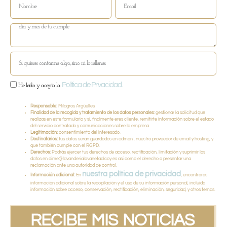
Política de Privacidad.
He leído y acepto la
Responsable:
Milagros Argüelles
Finalidad de la recogida y tratamiento de los datos personales:
gestionar la solicitud que
realizas en este formulario y si, finalmente eres cliente, remitirte información sobre el estado
del servicio contratado y comunicaciones sobre la empresa.
Legitimación:
consentimiento del interesado.
Destinatarios:
tus datos serán guardados en cdmon , nuestro proveedor de email y hosting, y
que también cumple con el RGPD.
Derechos:
Podrás ejercer tus derechos de acceso, rectificación, limitación y suprimir los
datos en dime@lavanderialavanetaalcoy.es así como el derecho a presentar una
reclamación ante una autoridad de control.
nuestra política de privacidad
Información adicional:
En
, encontrarás
información adicional sobre la recopilación y el uso de su información personal, incluida
información sobre acceso, conservación, rectificación, eliminación, seguridad, y otros temas.
RECIBE MIS NOTICIAS