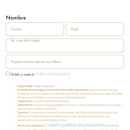
Nombre
Email
Política de Privacidad.
He leído y acepto la
Responsable:
Milagros Argüelles
Finalidad de la recogida y tratamiento de los datos personales:
gestionar la solicitud que
realizas en este formulario y si, finalmente eres cliente, remitirte información sobre el estado
del servicio contratado y comunicaciones sobre la empresa.
Legitimación:
consentimiento del interesado.
Destinatarios:
tus datos serán guardados en cdmon , nuestro proveedor de email y hosting, y
que también cumple con el RGPD.
Derechos:
Podrás ejercer tus derechos de acceso, rectificación, limitación y suprimir los
datos en dime@lavanderialavanetaalcoy.es así como el derecho a presentar una
reclamación ante una autoridad de control.
nuestra política de privacidad
Información adicional:
En
, encontrarás