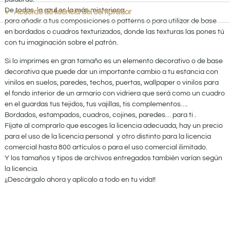
De todas, la azul es la más misteriosa.
Acuerdo de licencia del comprador
para añadir a tus composiciones o patterns o para utilizar de base
en bordados o cuadros texturizados, donde las texturas las pones tú
con tu imaginación sobre el patrón.
Si lo imprimes en gran tamaño es un elemento decorativo o de base
decorativa que puede dar un importante cambio a tu estancia con
vinilos en suelos, paredes, techos, puertas, wallpaper o vinilos para
el fondo interior de un armario con vidriera que será como un cuadro
en el guardas tus tejidos, tus vajillas, tis complementos….
Bordados, estampados, cuadros, cojines, paredes… para ti .
Fíjate al comprarlo que escoges la licencia adecuada, hay un precio
para el uso de la licencia personal y otro distinto para la licencia
comercial hasta 800 artículos o para el uso comercial ilimitado.
Y los tamaños y tipos de archivos entregados también varían según
la licencia.
¡¡Descárgalo ahora y aplícalo a todo en tu vida!!