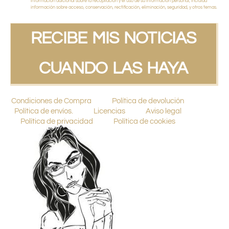
información adicional sobre la recopilación y el uso de su información personal, incluida
información sobre acceso, conservación, rectificación, eliminación, seguridad, y otros temas.
RECIBE MIS NOTICIAS
CUANDO LAS HAYA
Condiciones de Compra
Política de devolución
Política de envíos.
Licencias
Aviso legal
Política de privacidad
Política de cookies