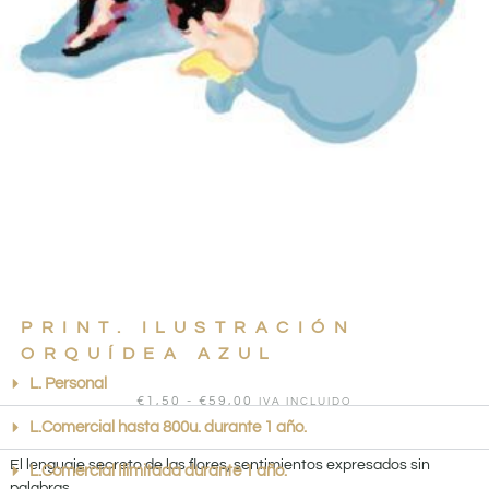
PRINT. ILUSTRACIÓN
ORQUÍDEA AZUL
L. Personal
€
1,50
-
€
59,00
IVA INCLUIDO
L.Comercial hasta 800u. durante 1 año.
El lenguaje secreto de las flores, sentimientos expresados sin
L.Comercial Ilimitada durante 1 año.
palabras.