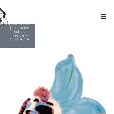
Milagros
Argüelles
González |
BIM Revit |
AutoCAD |
Formación
| Ilustración
holistic
lifestyle | -
CONTACTA
-