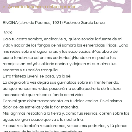
cobija, ese con tanta fuerza, tanta tierra, tanto sol, tanta luna, tantos
Acuerdo de licencia del comprador
secretos…
ENCINA (Libro de Poemas, 1921) Federico García Lorca.
1919
Bajo tu casta sombra, encina vieja, quiero sondar la fuente de mi
vida y sacar de los fangos de mi sombra las esmeraldas líricas. Echo
mis redes sobre el agua turbia y las saco vacías. ¡Más abajo del
cieno tenebroso están mis pedrerías! ¡Hunde en mi pecho tus
ramajes santos! ¡oh solitaria encina, y deja en mi sub-alma tus
secretos y tu pasión tranquila!
Esta tristeza juvenil se pasa, ¡ya lo sé!
La alegría otra vez dejará sus guirnaldas sobre mi frente herida,
aunque nunca mis redes pescarán la oculta pedrería de tristeza
inconsciente que reluce al fondo de mi vida.
Pero mi gran dolor trascendental es tu dolor, encina. Es el mismo
dolor de las estrellas y de la flor marchita.
Mis lágrimas resbalan a la tierra y, como tus resinas, corren sobre las
aguas del gran cauce que va a la noche fría.
Y nosotros también resbalaremos, yo con mis pedrerías, y tú plenas