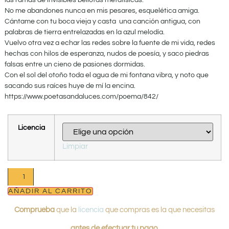
las ramas de invisibles bellotas metafísicas.
No me abandones nunca en mis pesares, esquelética amiga.
Cántame con tu boca vieja y casta una canción antigua, con
palabras de tierra entrelazadas en la azul melodía.
Vuelvo otra vez a echar las redes sobre la fuente de mi vida, redes
hechas con hilos de esperanza, nudos de poesía, y saco piedras
falsas entre un cieno de pasiones dormidas.
Con el sol del otoño toda el agua de mi fontana vibra, y noto que
sacando sus raíces huye de mí la encina.
https://www.poetasandaluces.com/poema/842/
Licencia
Limpiar
AÑADIR AL CARRITO
Comprueba
que la
licencia
que compras es la que necesitas
antes de efectuar tu pago.