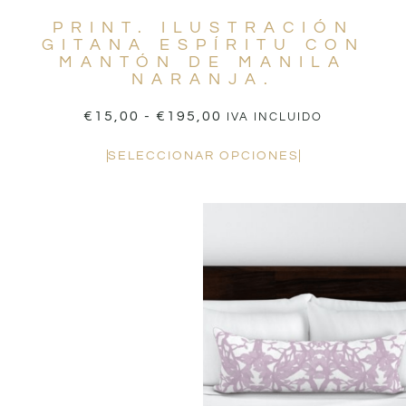
PRINT. ILUSTRACIÓN
GITANA ESPÍRITU CON
MANTÓN DE MANILA
NARANJA.
€
15,00
-
€
195,00
IVA INCLUIDO
SELECCIONAR OPCIONES