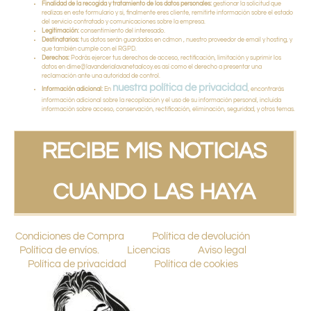
Finalidad de la recogida y tratamiento de los datos personales:
gestionar la solicitud que
realizas en este formulario y si, finalmente eres cliente, remitirte información sobre el estado
del servicio contratado y comunicaciones sobre la empresa.
Legitimación:
consentimiento del interesado.
Destinatarios:
tus datos serán guardados en cdmon , nuestro proveedor de email y hosting, y
que también cumple con el RGPD.
Derechos:
Podrás ejercer tus derechos de acceso, rectificación, limitación y suprimir los
datos en dime@lavanderialavanetaalcoy.es así como el derecho a presentar una
reclamación ante una autoridad de control.
nuestra política de privacidad
Información adicional:
En
, encontrarás
información adicional sobre la recopilación y el uso de su información personal, incluida
información sobre acceso, conservación, rectificación, eliminación, seguridad, y otros temas.
RECIBE MIS NOTICIAS
CUANDO LAS HAYA
Condiciones de Compra
Política de devolución
Política de envíos.
Licencias
Aviso legal
Política de privacidad
Política de cookies