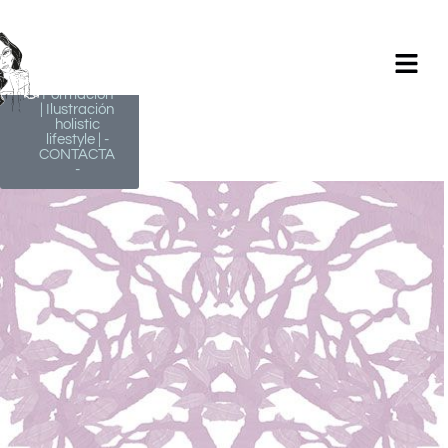
Milagros
Argüelles
González |
BIM Revit |
AutoCAD |
Formación
| Ilustración
holistic
lifestyle | -
CONTACTA
-