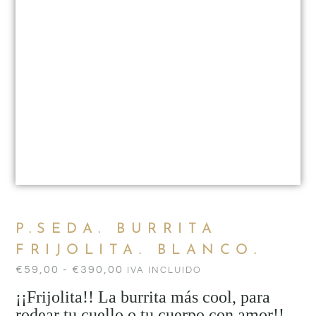
P.SEDA. BURRITA
FRIJOLITA. BLANCO.
€
59,00
-
€
390,00
IVA INCLUIDO
¡¡Frijolita!! La burrita más cool, para
rodear tu cuello o tu cuerpo con amor!!