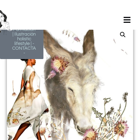
Milagros
Argüelles
González |
BIM Revit |
AutoCAD |
Formación
| Ilustración
holistic
lifestyle | -
CONTACTA
-