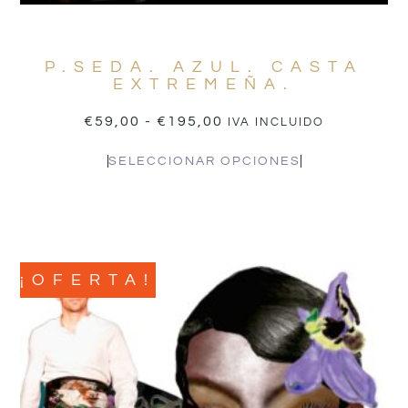
P.SEDA. AZUL. CASTA
EXTREMEÑA.
€
59,00
-
€
195,00
IVA INCLUIDO
SELECCIONAR OPCIONES
¡OFERTA!