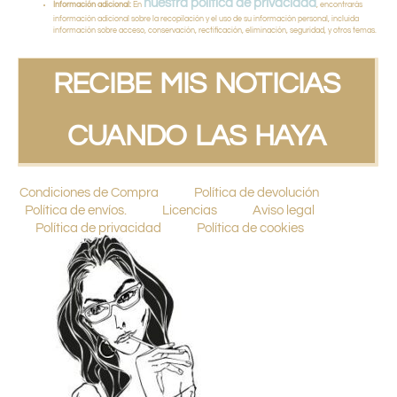
nuestra política de privacidad
Información adicional:
En
, encontrarás
información adicional sobre la recopilación y el uso de su información personal, incluida
información sobre acceso, conservación, rectificación, eliminación, seguridad, y otros temas.
RECIBE MIS NOTICIAS
CUANDO LAS HAYA
Condiciones de Compra
Política de devolución
Política de envíos.
Licencias
Aviso legal
Política de privacidad
Política de cookies