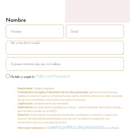
M
DEL
Nombre
Email
Política de Privacidad.
He leído y acepto la
Responsable:
Milagros Argüelles
Finalidad de la recogida y tratamiento de los datos personales:
gestionar la solicitud que
realizas en este formulario y si, finalmente eres cliente, remitirte información sobre el estado
del servicio contratado y comunicaciones sobre la empresa.
Legitimación:
consentimiento del interesado.
Destinatarios:
tus datos serán guardados en cdmon , nuestro proveedor de email y hosting, y
que también cumple con el RGPD.
Derechos:
Podrás ejercer tus derechos de acceso, rectificación, limitación y suprimir los
datos en dime@lavanderialavanetaalcoy.es así como el derecho a presentar una
reclamación ante una autoridad de control.
nuestra política de privacidad
Información adicional:
En
, encontrarás