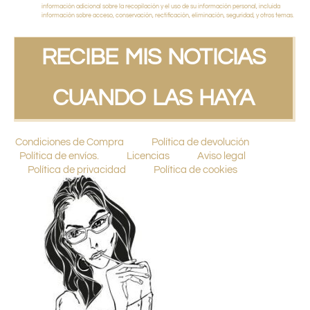
información adicional sobre la recopilación y el uso de su información personal, incluida
información sobre acceso, conservación, rectificación, eliminación, seguridad, y otros temas.
RECIBE MIS NOTICIAS
CUANDO LAS HAYA
Condiciones de Compra
Política de devolución
Política de envíos.
Licencias
Aviso legal
Política de privacidad
Política de cookies