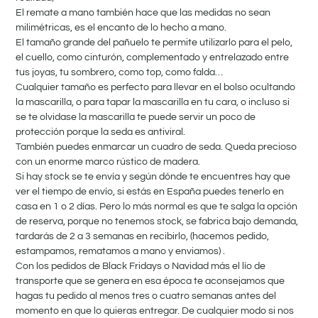
El remate a mano también hace que las medidas no sean
milimétricas, es el encanto de lo hecho a mano.
El tamaño grande del pañuelo te permite utilizarlo para el pelo,
el cuello, como cinturón, complementado y entrelazado entre
tus joyas, tu sombrero, como top, como falda…
Cualquier tamaño es perfecto para llevar en el bolso ocultando
la mascarilla, o para tapar la mascarilla en tu cara, o incluso si
se te olvidase la mascarilla te puede servir un poco de
protección porque la seda es antiviral.
También puedes enmarcar un cuadro de seda.
Queda precioso
con un enorme marco rústico de madera.
Si hay stock se te envía y según dónde te encuentres hay que
ver el tiempo de envío, si estás en España puedes tenerlo en
casa en 1 o 2 días. Pero lo más normal es que te salga la opción
de reserva, porque no tenemos stock, se fabrica bajo demanda,
tardarás de 2 a 3 semanas en recibirlo, (hacemos pedido,
estampamos, rematamos a mano y enviamos) .
Con los pedidos de Black Fridays o Navidad más el lío de
transporte que se genera en esa época te aconsejamos que
hagas tu pedido al menos tres o cuatro semanas antes del
momento en que lo quieras entregar. De cualquier modo si nos