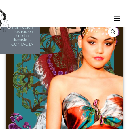
Milagros
Argüelles
González |
BIM Revit |
AutoCAD |
Formación
| Ilustración
holistic
lifestyle | -
CONTACTA
-