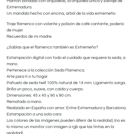
Mantón bordado con orquídeas, la orquídea única y salvaje de
Extremadura.
Un mándala hecho con encina, arból de la vida extremeño.
Traje flamenco con volante y polisón de café cantante, poderío
de mujer.
Recuerdos de mi madre.
¿Sabías que el flamenco también es Extremeño?
Estampación digital con todo el cuidado que requiere la seda, a
mano.
Pertenece a la colección Seda Flamenca.
Arte para ti o tu hogar.
Pañuelo de seda twill 100% natural de 14 mm.
Ligamento sarga.
Brilla un poco, suave, con caída y cuerpo.
Dimensiones: 45 x 45 y 90 x 90 cm.
Rematado a mano.
Realizado en España con amor.
Entre Extremadura y Barcelona.
Estampación a una sola cara
Los colores de las imágenes pueden diferir de la realidad, (no es
lo mismo un monitor con imagen a rgb que las tintas en la
realidad)