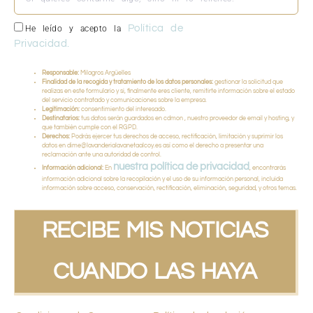
Política de
He leído y acepto la
Privacidad.
Responsable:
Milagros Argüelles
Finalidad de la recogida y tratamiento de los datos personales:
gestionar la solicitud que
realizas en este formulario y si, finalmente eres cliente, remitirte información sobre el estado
del servicio contratado y comunicaciones sobre la empresa.
Legitimación:
consentimiento del interesado.
Destinatarios:
tus datos serán guardados en cdmon , nuestro proveedor de email y hosting, y
que también cumple con el RGPD.
Derechos:
Podrás ejercer tus derechos de acceso, rectificación, limitación y suprimir los
datos en dime@lavanderialavanetaalcoy.es así como el derecho a presentar una
reclamación ante una autoridad de control.
nuestra política de privacidad
Información adicional:
En
, encontrarás
información adicional sobre la recopilación y el uso de su información personal, incluida
información sobre acceso, conservación, rectificación, eliminación, seguridad, y otros temas.
RECIBE MIS NOTICIAS
CUANDO LAS HAYA