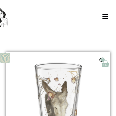
Milagros Argüelles González | BIM Revit
| AutoCAD | Formación | Ilustración
holistic lifestyle | - CONTACTA -
0