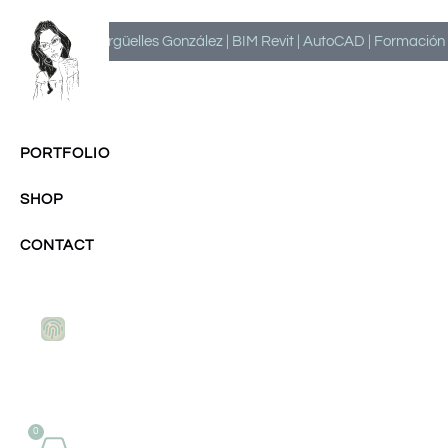
Milagros Argüelles González | BIM Revit | AutoCAD | Formación | I
PORTFOLIO
SHOP
CONTACT
0